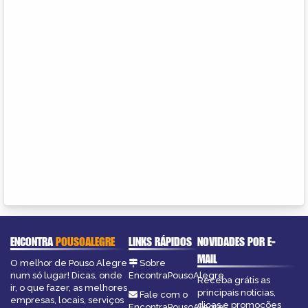
ENCONTRA
POUSOALEGRE
LINKS RÁPIDOS
NOVIDADES POR E-
MAIL
O melhor de Pouso Alegre
Sobre
num só lugar! Dicas, onde
EncontraPousoAlegre
Receba grátis as
ir, o que fazer, as melhores
principais notícias,
Fale com o
empresas, locais, serviços
dicas e promoções
EncontraPousoAlegre