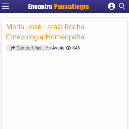
Encontra
PousoAlegre
Cadastrar empresa
Fazer login
Maria José Laraia Rocha
Criar conta
Ginecologia-Homeopatia
Compartilhar
Avalie!
846