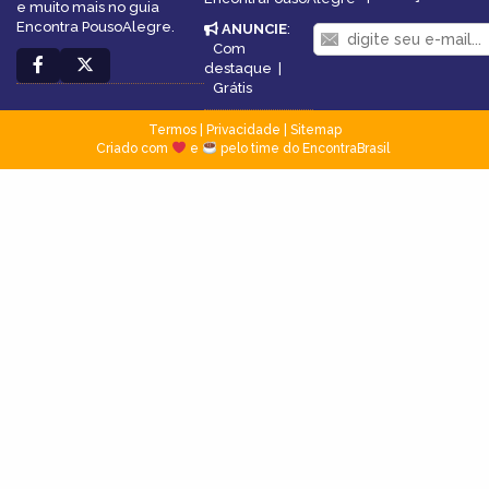
e muito mais no guia
Encontra PousoAlegre.
ANUNCIE
:
Com
destaque
|
Grátis
Termos
|
Privacidade
|
Sitemap
Criado com
e
pelo time do EncontraBrasil