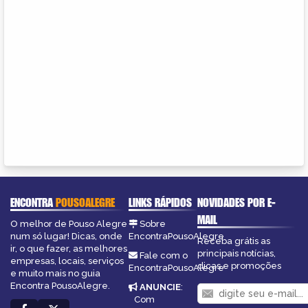
ENCONTRA
POUSOALEGRE
LINKS RÁPIDOS
NOVIDADES POR E-
MAIL
O melhor de Pouso Alegre
Sobre
num só lugar! Dicas, onde
EncontraPousoAlegre
Receba grátis as
ir, o que fazer, as melhores
principais notícias,
Fale com o
empresas, locais, serviços
dicas e promoções
EncontraPousoAlegre
e muito mais no guia
Encontra PousoAlegre.
ANUNCIE
:
Com