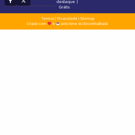
destaque
|
Grátis
Termos
|
Privacidade
|
Sitemap
Criado com
e
pelo time do EncontraBrasil