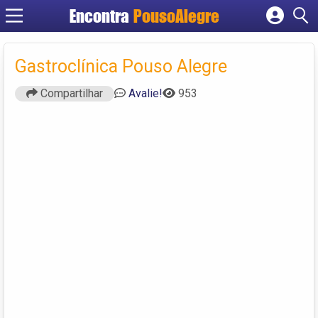
Encontra
PousoAlegre
Cadastrar empresa
Fazer login
Gastroclínica Pouso Alegre
Criar conta
Compartilhar
Avalie!
953