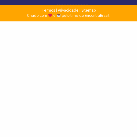
Termos
|
Privacidade
|
Sitemap
Criado com
e
pelo time do EncontraBrasil