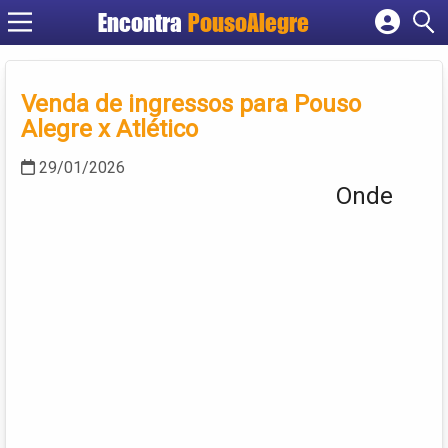
Encontra
PousoAlegre
Cadastrar empresa
Fazer login
Venda de ingressos para Pouso
Criar conta
Alegre x Atlético
29/01/2026
Onde