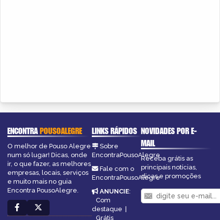
ENCONTRA
POUSOALEGRE
LINKS RÁPIDOS
NOVIDADES POR E-
MAIL
O melhor de Pouso Alegre
Sobre
num só lugar! Dicas, onde
EncontraPousoAlegre
Receba grátis as
ir, o que fazer, as melhores
principais notícias,
Fale com o
empresas, locais, serviços
dicas e promoções
EncontraPousoAlegre
e muito mais no guia
Encontra PousoAlegre.
ANUNCIE
:
Com
destaque
|
Grátis