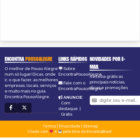
ENCONTRA
POUSOALEGRE
LINKS RÁPIDOS
NOVIDADES POR E-
MAIL
O melhor de Pouso Alegre
Sobre
num só lugar! Dicas, onde
EncontraPousoAlegre
Receba grátis as
ir, o que fazer, as melhores
principais notícias,
Fale com o
empresas, locais, serviços
dicas e promoções
EncontraPousoAlegre
e muito mais no guia
Encontra PousoAlegre.
ANUNCIE
:
Com
destaque
|
Grátis
Termos
|
Privacidade
|
Sitemap
Criado com
e
pelo time do EncontraBrasil