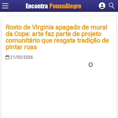
Encontra
PousoAlegre
Cadastrar empresa
Fazer login
Rosto de Virginia apagado de mural
Criar conta
da Copa: arte faz parte de projeto
comunitário que resgata tradição de
pintar ruas
21/05/2026
O