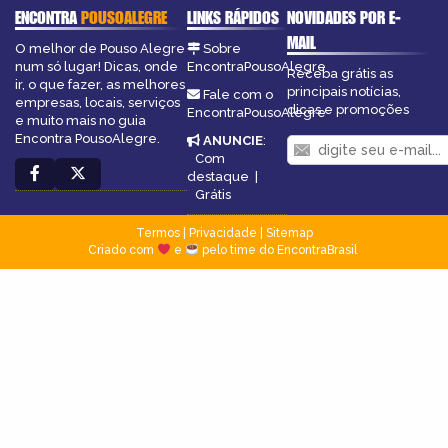
ENCONTRA
POUSOALEGRE
LINKS RÁPIDOS
NOVIDADES POR E-
MAIL
O melhor de Pouso Alegre
Sobre
num só lugar! Dicas, onde
EncontraPousoAlegre
Receba grátis as
ir, o que fazer, as melhores
principais notícias,
Fale com o
empresas, locais, serviços
dicas e promoções
EncontraPousoAlegre
e muito mais no guia
Encontra PousoAlegre.
ANUNCIE
:
Com
destaque
|
Grátis
Termos
|
Privacidade
|
Sitemap
Criado com
e
pelo time do EncontraBrasil