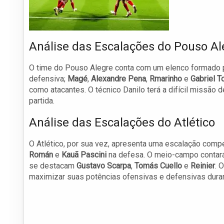
Análise das Escalações do Pouso Al
O time do Pouso Alegre conta com um elenco formado 
defensiva;
Magé
,
Alexandre Pena
,
Rmarinho
e
Gabriel T
como atacantes. O técnico Danilo terá a difícil missã
partida.
Análise das Escalações do Atlético
O Atlético, por sua vez, apresenta uma escalação comp
Román
e
Kauã Pascini
na defesa. O meio-campo conta
se destacam
Gustavo Scarpa
,
Tomás Cuello
e
Reinier
. 
maximizar suas potências ofensivas e defensivas durant