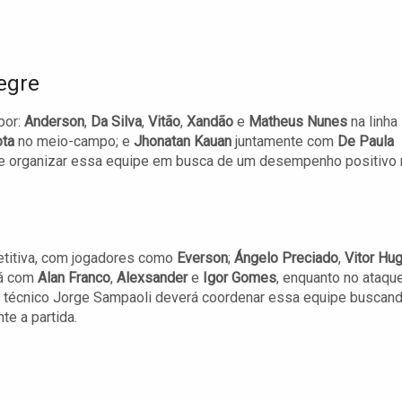
egre
por:
Anderson
,
Da Silva
,
Vitão
,
Xandão
e
Matheus Nunes
na linha
ota
no meio-campo; e
Jhonatan Kauan
juntamente com
De Paula
o de organizar essa equipe em busca de um desempenho positivo 
etitiva, com jogadores como
Everson
;
Ángelo Preciado
,
Vitor Hu
rá com
Alan Franco
,
Alexsander
e
Igor Gomes
, enquanto no ataqu
O técnico Jorge Sampaoli deverá coordenar essa equipe buscan
e a partida.