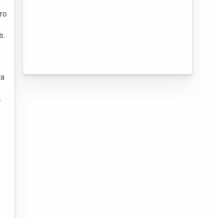
iro
s.
ra
.