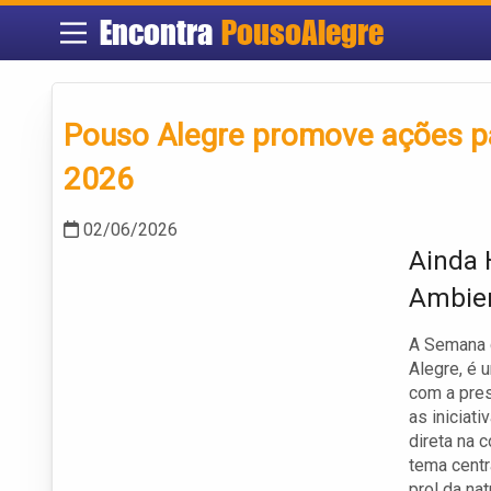
Encontra
PousoAlegre
Pouso Alegre promove ações p
2026
02/06/2026
Ainda 
Ambien
A Semana 
Alegre, é 
com a pres
as iniciat
direta na 
tema centra
prol da nat