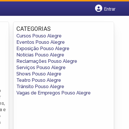
Entrar
Cadastrar empresa
Fazer login
CATEGORIAS
Criar conta
Cursos Pouso Alegre
Eventos Pouso Alegre
Exposição Pouso Alegre
Notícias Pouso Alegre
Reclamações Pouso Alegre
Serviços Pouso Alegre
Shows Pouso Alegre
Teatro Pouso Alegre
Trânsito Pouso Alegre
o
Vagas de Empregos Pouso Alegre
r
es,
a e
o
m