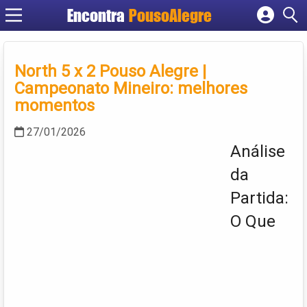
Encontra
PousoAlegre
Cadastrar empresa
Fazer login
North 5 x 2 Pouso Alegre |
Criar conta
Campeonato Mineiro: melhores
momentos
27/01/2026
Análise
da
Partida:
O Que