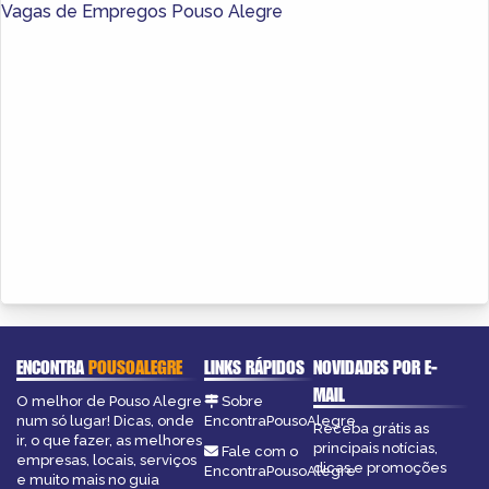
Vagas de Empregos Pouso Alegre
ENCONTRA
POUSOALEGRE
LINKS RÁPIDOS
NOVIDADES POR E-
MAIL
O melhor de Pouso Alegre
Sobre
num só lugar! Dicas, onde
EncontraPousoAlegre
Receba grátis as
ir, o que fazer, as melhores
principais notícias,
Fale com o
empresas, locais, serviços
dicas e promoções
EncontraPousoAlegre
e muito mais no guia