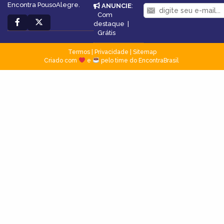
Encontra PousoAlegre.
ANUNCIE
:
Com
destaque
|
Grátis
Termos
|
Privacidade
|
Sitemap
Criado com
e
pelo time do EncontraBrasil