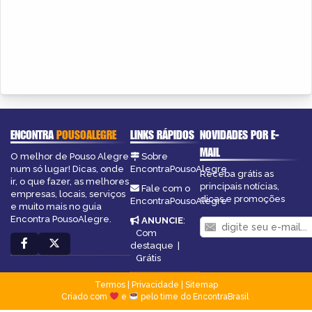
ENCONTRA
POUSOALEGRE
LINKS RÁPIDOS
NOVIDADES POR E-
MAIL
O melhor de Pouso Alegre
Sobre
num só lugar! Dicas, onde
EncontraPousoAlegre
Receba grátis as
ir, o que fazer, as melhores
principais notícias,
Fale com o
empresas, locais, serviços
dicas e promoções
EncontraPousoAlegre
e muito mais no guia
Encontra PousoAlegre.
ANUNCIE
:
Com
destaque
|
Grátis
Termos
|
Privacidade
|
Sitemap
Criado com
e
pelo time do EncontraBrasil