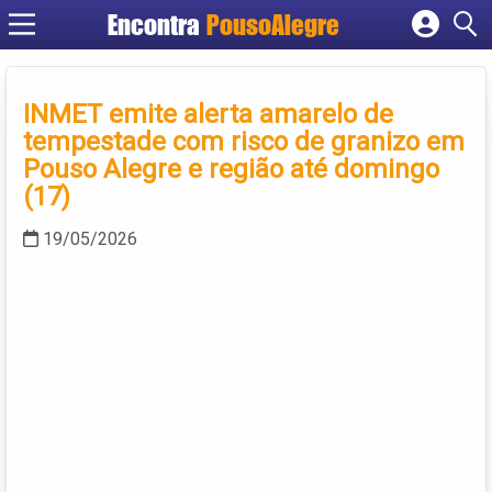
Encontra
PousoAlegre
Cadastrar empresa
Fazer login
INMET emite alerta amarelo de
Criar conta
tempestade com risco de granizo em
Pouso Alegre e região até domingo
(17)
19/05/2026