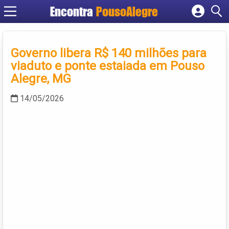
Encontra
PousoAlegre
Cadastrar empresa
Fazer login
Governo libera R$ 140 milhões para
Criar conta
viaduto e ponte estaiada em Pouso
Alegre, MG
14/05/2026