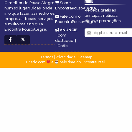
MAIL
O melhor de Pouso Alegre
Sobre
num só lugar! Dicas, onde
EncontraPousoAlegre
Receba grátis as
ir, o que fazer, as melhores
principais notícias,
Fale com o
empresas, locais, serviços
dicas e promoções
EncontraPousoAlegre
e muito mais no guia
Encontra PousoAlegre.
ANUNCIE
:
Com
destaque
|
Grátis
Termos
|
Privacidade
|
Sitemap
Criado com
e
pelo time do EncontraBrasil