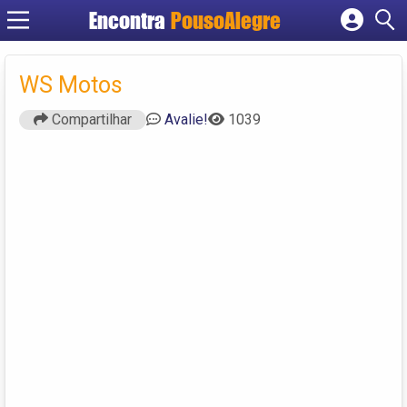
Encontra
PousoAlegre
Cadastrar empresa
Fazer login
WS Motos
Criar conta
Compartilhar
Avalie!
1039