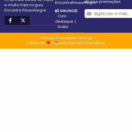
dicas e promoções
EncontraPousoAlegre
e muito mais no guia
Encontra PousoAlegre.
ANUNCIE
:
Com
destaque
|
Grátis
Termos
|
Privacidade
|
Sitemap
Criado com
e
pelo time do EncontraBrasil