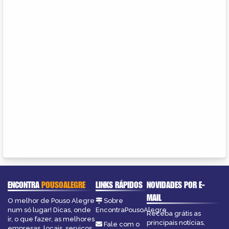
ENCONTRA
POUSOALEGRE
LINKS RÁPIDOS
NOVIDADES POR E-
MAIL
O melhor de Pouso Alegre
Sobre
num só lugar! Dicas, onde
EncontraPousoAlegre
Receba grátis as
ir, o que fazer, as melhores
principais notícias,
Fale com o
empresas, locais, serviços