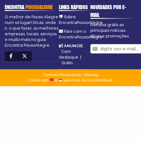
ENCONTRA
POUSOALEGRE
LINKS RÁPIDOS
NOVIDADES POR E-
MAIL
O melhor de Pouso Alegre
Sobre
num só lugar! Dicas, onde
EncontraPousoAlegre
Receba grátis as
ir, o que fazer, as melhores
principais notícias,
Fale com o
empresas, locais, serviços
dicas e promoções
EncontraPousoAlegre
e muito mais no guia
Encontra PousoAlegre.
ANUNCIE
:
Com
destaque
|
Grátis
Termos
|
Privacidade
|
Sitemap
Criado com
e
pelo time do EncontraBrasil