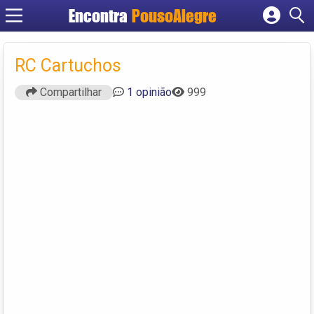
Encontra
PousoAlegre
Cadastrar empresa
Fazer login
RC Cartuchos
Criar conta
Compartilhar
1 opinião
999