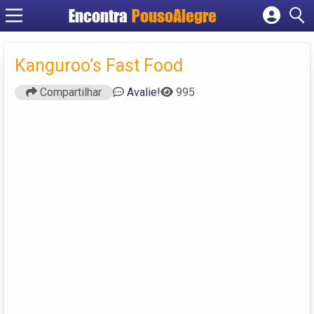
Encontra
PousoAlegre
Cadastrar empresa
Fazer login
Kanguroo’s Fast Food
Criar conta
Compartilhar
Avalie!
995