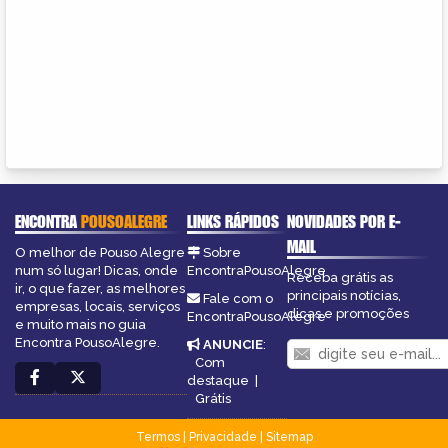
ENCONTRA
POUSOALEGRE
LINKS RÁPIDOS
NOVIDADES POR E-
MAIL
O melhor de Pouso Alegre
Sobre
num só lugar! Dicas, onde
EncontraPousoAlegre
Receba grátis as
ir, o que fazer, as melhores
principais notícias,
Fale com o
empresas, locais, serviços
dicas e promoções
EncontraPousoAlegre
e muito mais no guia
Encontra PousoAlegre.
ANUNCIE
:
Com
destaque
|
Grátis
Termos
|
Privacidade
|
Sitemap