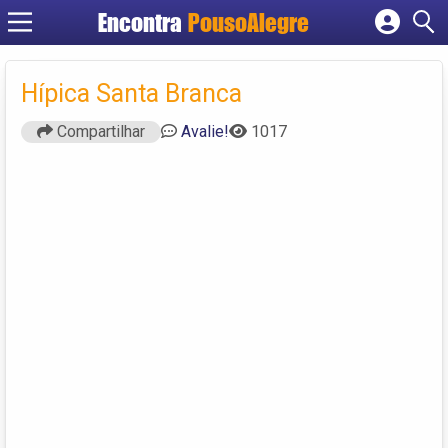
Encontra
PousoAlegre
Cadastrar empresa
Fazer login
Hípica Santa Branca
Criar conta
Compartilhar
Avalie!
1017