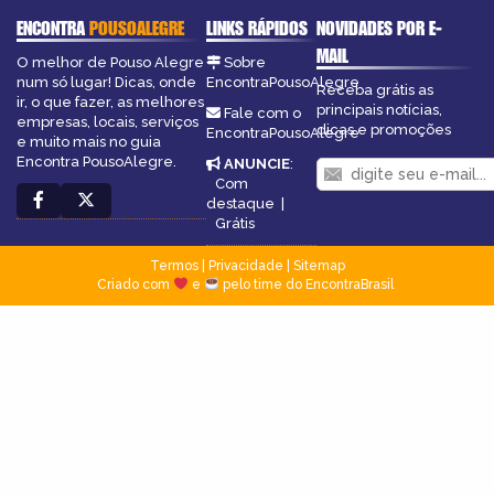
ENCONTRA
POUSOALEGRE
LINKS RÁPIDOS
NOVIDADES POR E-
MAIL
O melhor de Pouso Alegre
Sobre
num só lugar! Dicas, onde
EncontraPousoAlegre
Receba grátis as
ir, o que fazer, as melhores
principais notícias,
Fale com o
empresas, locais, serviços
dicas e promoções
EncontraPousoAlegre
e muito mais no guia
Encontra PousoAlegre.
ANUNCIE
:
Com
destaque
|
Grátis
Termos
|
Privacidade
|
Sitemap
Criado com
e
pelo time do EncontraBrasil