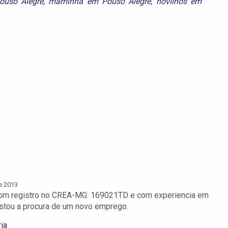
Pouso Alegre
,
maminha em Pouso Alegre
,
novilhos em
e 2013
com registro no CREA-MG: 169021TD e com experiencia em
e estou a procura de um novo emprego.
ia