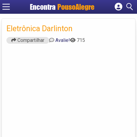
Encontra
PousoAlegre
Cadastrar empresa
Fazer login
Eletrônica Darlinton
Criar conta
Compartilhar
Avalie!
715