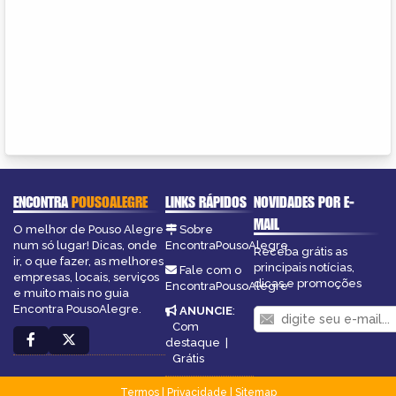
ENCONTRA
POUSOALEGRE
LINKS RÁPIDOS
NOVIDADES POR E-
MAIL
O melhor de Pouso Alegre
Sobre
num só lugar! Dicas, onde
EncontraPousoAlegre
Receba grátis as
ir, o que fazer, as melhores
principais notícias,
Fale com o
empresas, locais, serviços
dicas e promoções
EncontraPousoAlegre
e muito mais no guia
Encontra PousoAlegre.
ANUNCIE
:
Com
destaque
|
Grátis
Termos
|
Privacidade
|
Sitemap