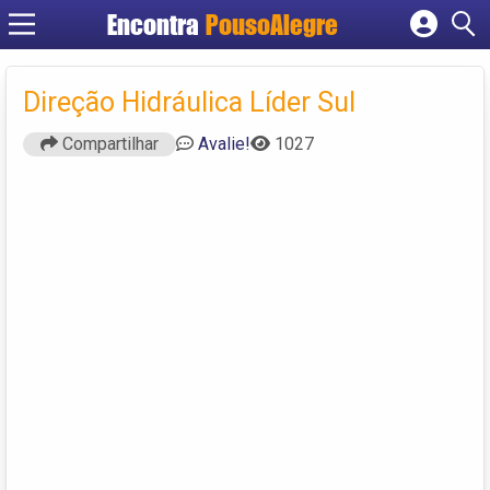
Encontra
PousoAlegre
Cadastrar empresa
Fazer login
Direção Hidráulica Líder Sul‎
Criar conta
Compartilhar
Avalie!
1027