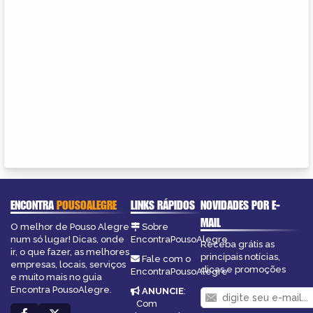
ENCONTRA
POUSOALEGRE
LINKS RÁPIDOS
NOVIDADES POR E-
MAIL
O melhor de Pouso Alegre
Sobre
num só lugar! Dicas, onde
EncontraPousoAlegre
Receba grátis as
ir, o que fazer, as melhores
principais notícias,
Fale com o
empresas, locais, serviços
dicas e promoções
EncontraPousoAlegre
e muito mais no guia
Encontra PousoAlegre.
ANUNCIE
:
Com