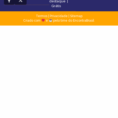
destaque
|
Grátis
Termos
|
Privacidade
|
Sitemap
Criado com
e
pelo time do EncontraBrasil