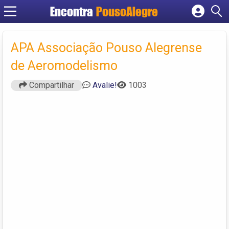
Encontra
PousoAlegre
Cadastrar empresa
Fazer login
APA Associação Pouso Alegrense
Criar conta
de Aeromodelismo
Compartilhar
Avalie!
1003