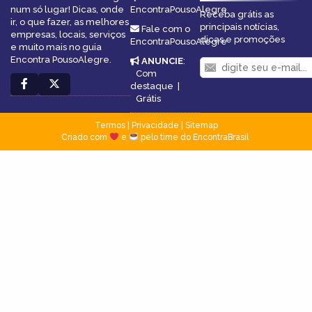
num só lugar! Dicas, onde
EncontraPousoAlegre
Receba grátis as
ir, o que fazer, as melhores
principais notícias,
Fale com o
empresas, locais, serviços
dicas e promoções
EncontraPousoAlegre
e muito mais no guia
Encontra PousoAlegre.
ANUNCIE
:
Com
destaque
|
Grátis
Termos
|
Privacidade
|
Sitemap
Criado com
e
pelo time do EncontraBrasil