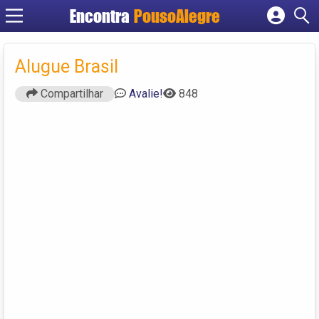
Encontra
PousoAlegre
Cadastrar empresa
Fazer login
Alugue Brasil
Criar conta
Compartilhar
Avalie!
848