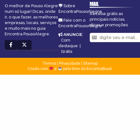
MAIL
O melhor de Pouso Alegre
Sobre
num só lugar! Dicas, onde
EncontraPousoAlegre
Receba grátis as
ir, o que fazer, as melhores
principais notícias,
Fale com o
empresas, locais, serviços
dicas e promoções
EncontraPousoAlegre
e muito mais no guia
Encontra PousoAlegre.
ANUNCIE
:
Com
destaque
|
Grátis
Termos
|
Privacidade
|
Sitemap
Criado com
e
pelo time do EncontraBrasil