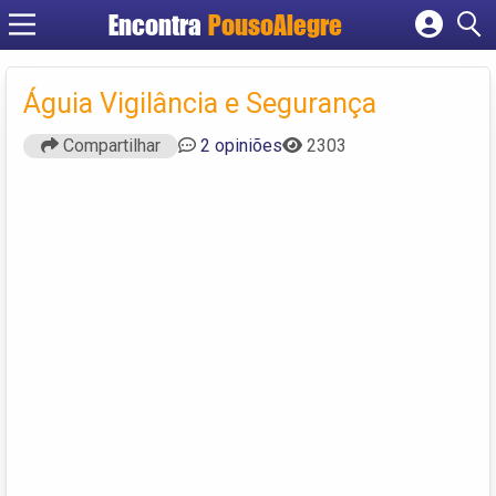
Encontra
PousoAlegre
Cadastrar empresa
Fazer login
Águia Vigilância e Segurança
Criar conta
Compartilhar
2 opiniões
2303