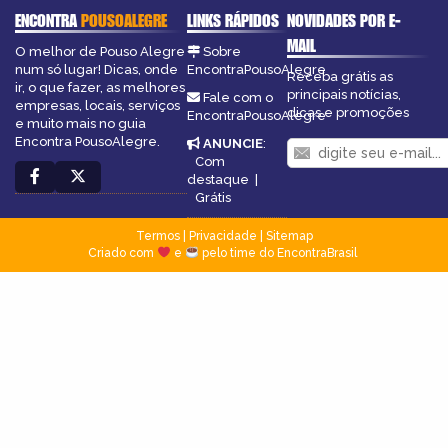
ENCONTRA
POUSOALEGRE
LINKS RÁPIDOS
NOVIDADES POR E-
MAIL
O melhor de Pouso Alegre
Sobre
num só lugar! Dicas, onde
EncontraPousoAlegre
Receba grátis as
ir, o que fazer, as melhores
principais notícias,
Fale com o
empresas, locais, serviços
dicas e promoções
EncontraPousoAlegre
e muito mais no guia
Encontra PousoAlegre.
ANUNCIE
:
Com
destaque
|
Grátis
Termos
|
Privacidade
|
Sitemap
Criado com
e
pelo time do EncontraBrasil