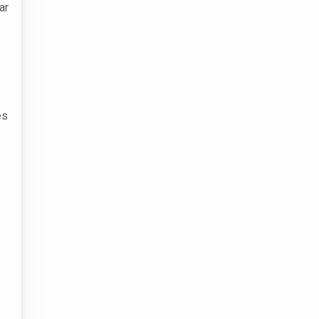
ar
es