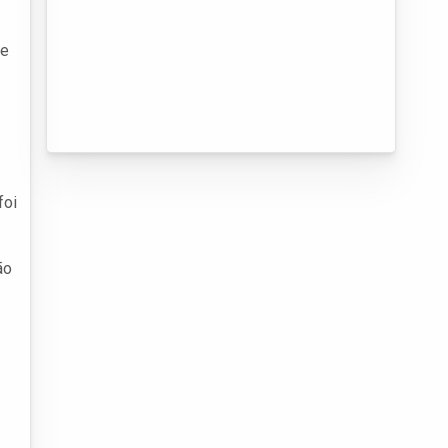
de
.
foi
ão