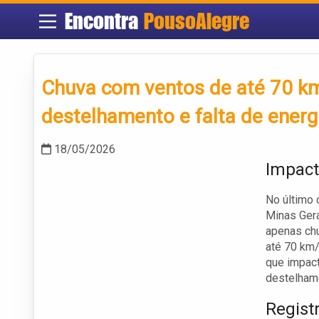
Encontra
PousoAlegre
Chuva com ventos de até 70 km
destelhamento e falta de ener
18/05/2026
Impact
No último 
Minas Gera
apenas ch
até 70 km/
que impact
destelhame
Regist