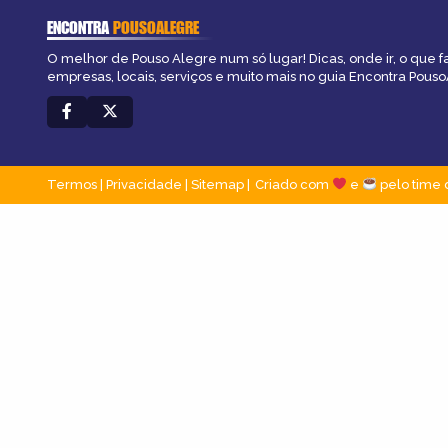
ENCONTRA
POUSOALEGRE
O melhor de Pouso Alegre num só lugar! Dicas, onde ir, o que f
empresas, locais, serviços e muito mais no guia Encontra Pous
Termos
|
Privacidade
|
Sitemap
Criado com
e
pelo time 