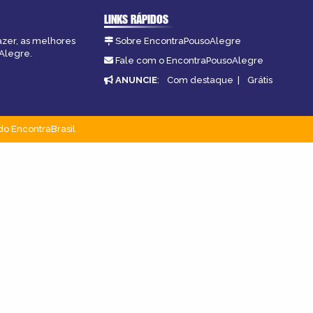
LINKS RÁPIDOS
azer, as melhores
Sobre EncontraPousoAlegre
oAlegre.
Fale com o EncontraPousoAlegre
ANUNCIE
:
Com destaque
|
Grátis
do EncontraBrasil