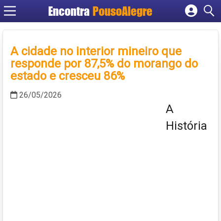
Encontra
PousoAlegre
Cadastrar empresa
Fazer login
A cidade no interior mineiro que
Criar conta
responde por 87,5% do morango do
estado e cresceu 86%
26/05/2026
A
História