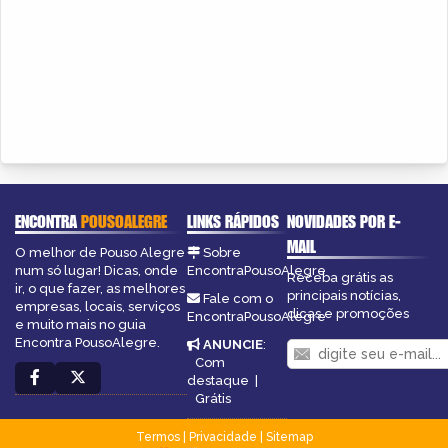
ENCONTRA
POUSOALEGRE
LINKS RÁPIDOS
NOVIDADES POR E-
MAIL
O melhor de Pouso Alegre
Sobre
num só lugar! Dicas, onde
EncontraPousoAlegre
Receba grátis as
ir, o que fazer, as melhores
principais notícias,
Fale com o
empresas, locais, serviços
dicas e promoções
EncontraPousoAlegre
e muito mais no guia
Encontra PousoAlegre.
ANUNCIE
:
Com
destaque
|
Grátis
Termos
|
Privacidade
|
Sitemap