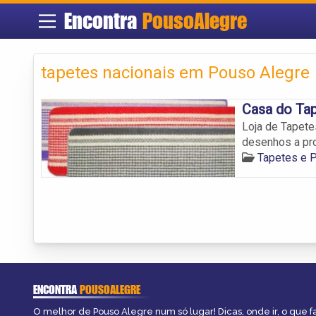
Encontra
PousoAlegre
tapetes nacionais em Pouso Alegre
Casa do Ta
Loja de Tapete
desenhos a pro
Tapetes e 
ENCONTRA
POUSOALEGRE
O melhor de Pouso Alegre num só lugar! Dicas, onde ir, o que f