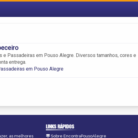
peceiro
s e Passadeiras em Pouso Alegre. Diversos tamanhos, cores e
nta entrega.
Passadeiras em Pouso Alegre
LINKS RÁPIDOS
azer, as melhores
Sobre EncontraPousoAlegre