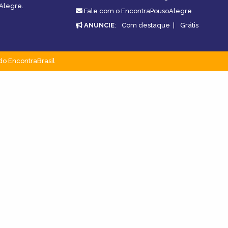
oAlegre.
Fale com o EncontraPousoAlegre
ANUNCIE
:
Com destaque
|
Grátis
do EncontraBrasil