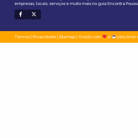
empresas, locais, serviços e muito mais no guia Encontra Pous
Termos
|
Privacidade
|
Sitemap
Criado com
e
pelo time 