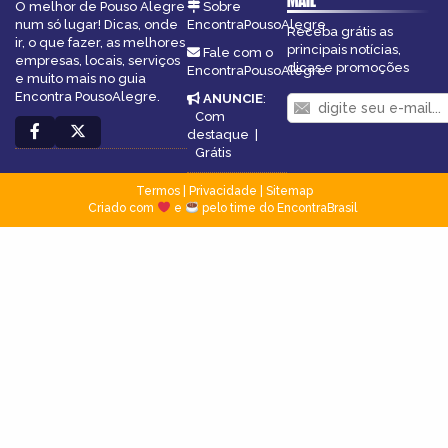
MAIL
O melhor de Pouso Alegre
Sobre
num só lugar! Dicas, onde
EncontraPousoAlegre
Receba grátis as
ir, o que fazer, as melhores
principais notícias,
Fale com o
empresas, locais, serviços
dicas e promoções
EncontraPousoAlegre
e muito mais no guia
Encontra PousoAlegre.
ANUNCIE
:
Com
destaque
|
Grátis
Termos
|
Privacidade
|
Sitemap
Criado com
e
pelo time do EncontraBrasil