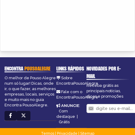
ENCONTRA
POUSOALEGRE
LINKS RÁPIDOS
NOVIDADES POR E-
MAIL
O melhor de Pouso Alegre
Sobre
num só lugar! Dicas, onde
EncontraPousoAlegre
Receba grátis as
ir, o que fazer, as melhores
principais notícias,
Fale com o
empresas, locais, serviços
dicas e promoções
EncontraPousoAlegre
e muito mais no guia
Encontra PousoAlegre.
ANUNCIE
:
Com
destaque
|
Grátis
Termos
|
Privacidade
|
Sitemap