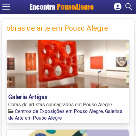
Encontra
PousoAlegre
Cadastrar empresa
Fazer login
obras de arte em Pouso Alegre
Criar conta
Galeria Artigas
Obras de artistas consagrados em Pouso Alegre.
Centros de Exposições em Pouso Alegre
,
Galerias
de Arte em Pouso Alegre