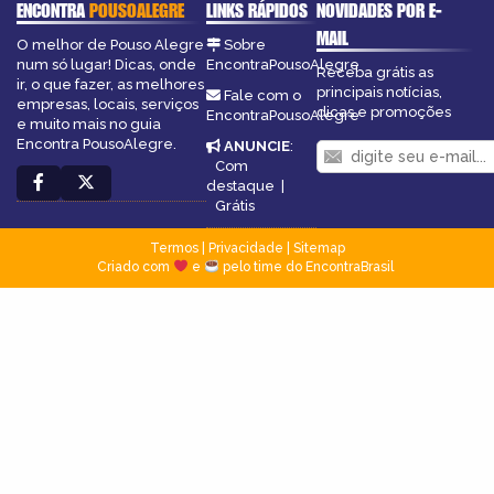
ENCONTRA
POUSOALEGRE
LINKS RÁPIDOS
NOVIDADES POR E-
MAIL
O melhor de Pouso Alegre
Sobre
num só lugar! Dicas, onde
EncontraPousoAlegre
Receba grátis as
ir, o que fazer, as melhores
principais notícias,
Fale com o
empresas, locais, serviços
dicas e promoções
EncontraPousoAlegre
e muito mais no guia
Encontra PousoAlegre.
ANUNCIE
:
Com
destaque
|
Grátis
Termos
|
Privacidade
|
Sitemap
Criado com
e
pelo time do EncontraBrasil