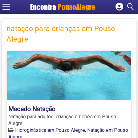
Encontra
PousoAlegre
Cadastrar empresa
Fazer login
natação para crianças em Pouso
Criar conta
Alegre
Macedo Natação
Natação para adultos, crianças e bebês em Pouso
Alegre.
Hidroginástica em Pouso Alegre
,
Natação em Pouso
Alegre