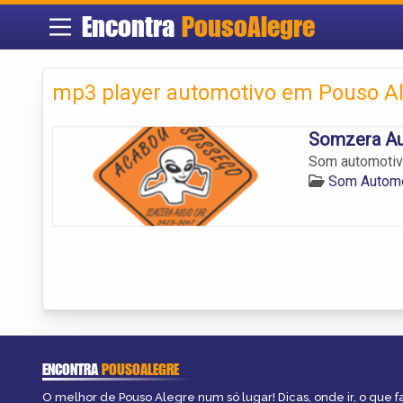
Encontra
PousoAlegre
mp3 player automotivo em Pouso A
Somzera Au
Som automotiv
Som Automo
ENCONTRA
POUSOALEGRE
O melhor de Pouso Alegre num só lugar! Dicas, onde ir, o que f