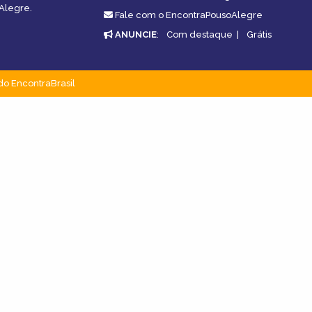
oAlegre.
Fale com o EncontraPousoAlegre
ANUNCIE
:
Com destaque
|
Grátis
do EncontraBrasil