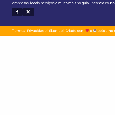
empresas, locais, serviços e muito mais no guia Encontra Pous
Termos
|
Privacidade
|
Sitemap
Criado com
e
pelo time 