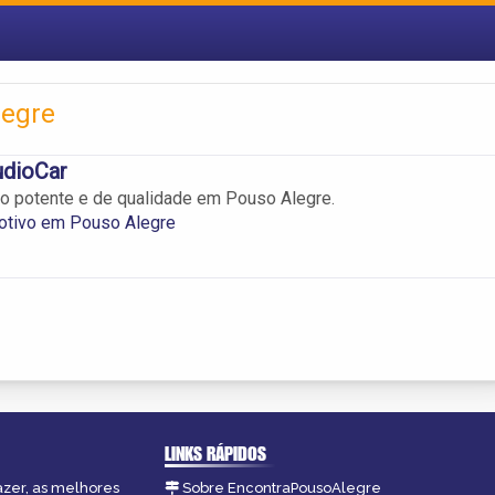
legre
dioCar
o potente e de qualidade em Pouso Alegre.
tivo em Pouso Alegre
LINKS RÁPIDOS
azer, as melhores
Sobre EncontraPousoAlegre