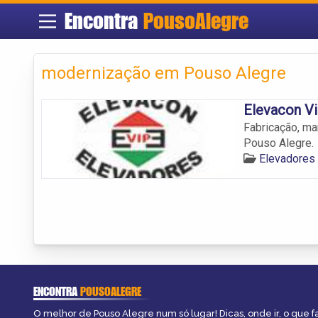
Encontra
PousoAlegre
modernização em Pouso Alegre
Elevacon Vi
Fabricação, ma
Pouso Alegre.
Elevadores
ENCONTRA
POUSOALEGRE
O melhor de Pouso Alegre num só lugar! Dicas, onde ir, o que f