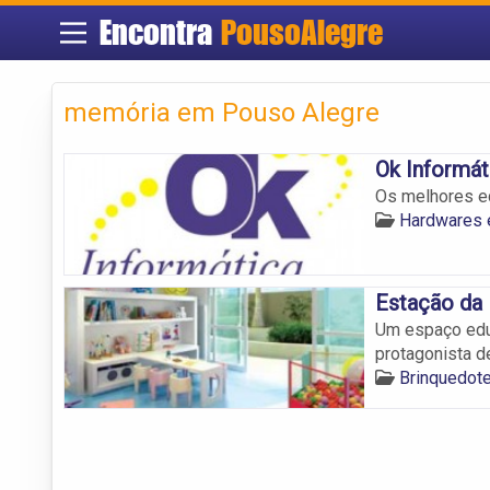
Encontra
PousoAlegre
memória em Pouso Alegre
Ok Informát
Os melhores eq
Hardwares 
Estação da 
Um espaço educ
protagonista de
Brinquedot