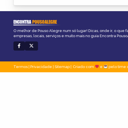
ENCONTRA
POUSOALEGRE
O melhor de Pouso Alegre num só lugar! Dicas, onde ir, o que f
empresas, locais, serviços e muito mais no guia Encontra Pous
Termos
|
Privacidade
|
Sitemap
Criado com
e
pelo time 