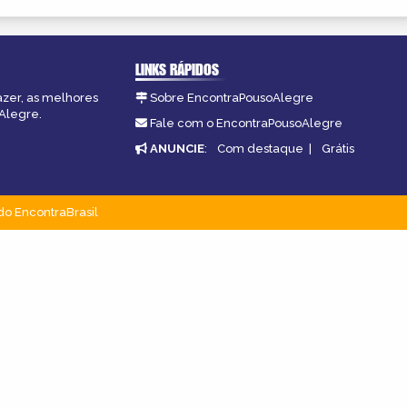
LINKS RÁPIDOS
azer, as melhores
Sobre EncontraPousoAlegre
oAlegre.
Fale com o EncontraPousoAlegre
ANUNCIE
:
Com destaque
|
Grátis
do EncontraBrasil