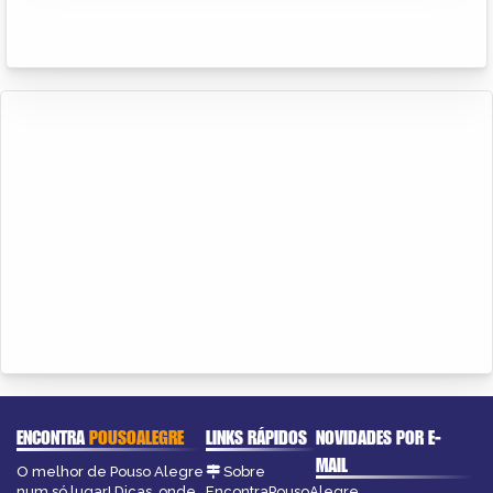
ENCONTRA
POUSOALEGRE
LINKS RÁPIDOS
NOVIDADES POR E-
MAIL
O melhor de Pouso Alegre
Sobre
num só lugar! Dicas, onde
EncontraPousoAlegre