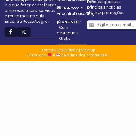
Receba grátis as
ir, o que fazer, as melhores
principais notícias,
Fale com o
empresas, locais, serviços
dicas e promoções
EncontraPousoAlegre
e muito mais no guia
Encontra PousoAlegre.
ANUNCIE
:
Com
destaque
|
Grátis
Termos
|
Privacidade
|
Sitemap
Criado com
e
pelo time do EncontraBrasil