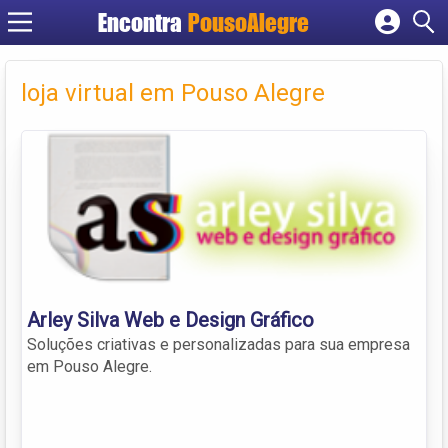
Encontra
PousoAlegre
Cadastrar empresa
Fazer login
loja virtual em Pouso Alegre
Criar conta
Arley Silva Web e Design Gráfico
Soluções criativas e personalizadas para sua empresa
em Pouso Alegre.