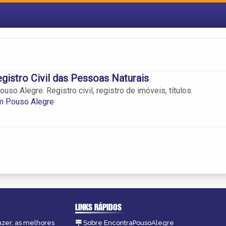
egistro Civil das Pessoas Naturais
uso Alegre. Registro civil, registro de imóveis, títulos.
em Pouso Alegre
LINKS RÁPIDOS
azer, as melhores
Sobre EncontraPousoAlegre