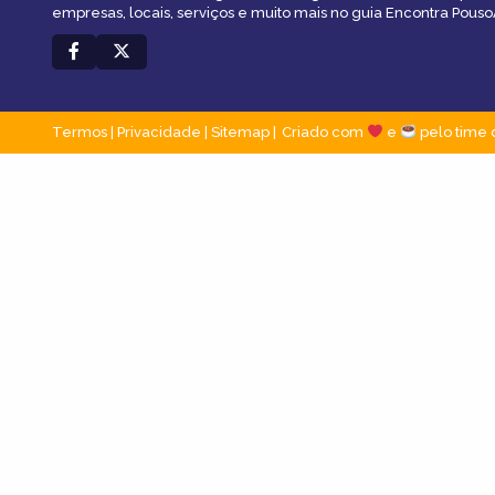
empresas, locais, serviços e muito mais no guia Encontra Pous
Termos
|
Privacidade
|
Sitemap
Criado com
e
pelo time 