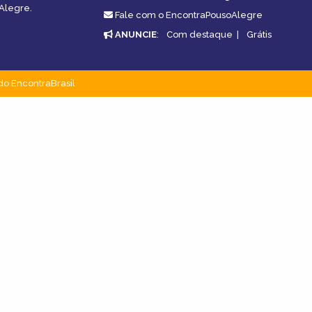
oAlegre.
Fale com o EncontraPousoAlegre
ANUNCIE
:
Com destaque
|
Grátis
do EncontraBrasil