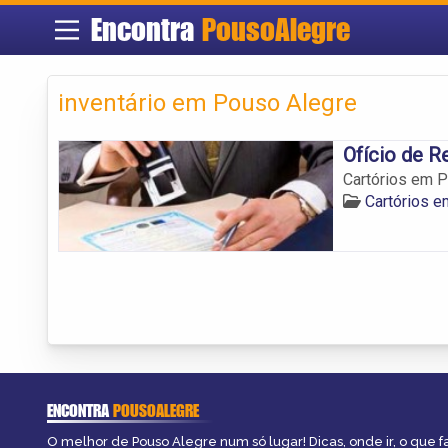
Encontra
PousoAlegre
inventário em Pouso Alegre
Ofício de R
Cartórios em Po
Cartórios 
ENCONTRA
POUSOALEGRE
O melhor de Pouso Alegre num só lugar! Dicas, onde ir, o que f