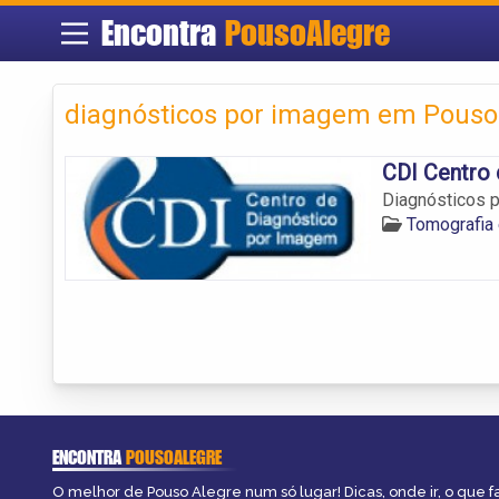
Encontra
PousoAlegre
diagnósticos por imagem em Pouso
CDI Centro
Diagnósticos 
Tomografia
ENCONTRA
POUSOALEGRE
O melhor de Pouso Alegre num só lugar! Dicas, onde ir, o que f