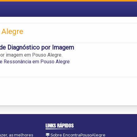
 Alegre
 de Diagnóstico por Imagem
por imagem em Pouso Alegre.
 e Ressonância em Pouso Alegre
LINKS RÁPIDOS
azer, as melhores
Sobre EncontraPousoAlegre