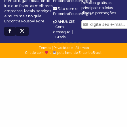
num só lugar! Dicas, onde
EncontraPousoAlegre
Receba grátis as
ir, o que fazer, as melhores
principais notícias,
Fale com o
empresas, locais, serviços
dicas e promoções
EncontraPousoAlegre
e muito mais no guia
Encontra PousoAlegre.
ANUNCIE
:
Com
destaque
|
Grátis
Termos
|
Privacidade
|
Sitemap
Criado com
e
pelo time do EncontraBrasil