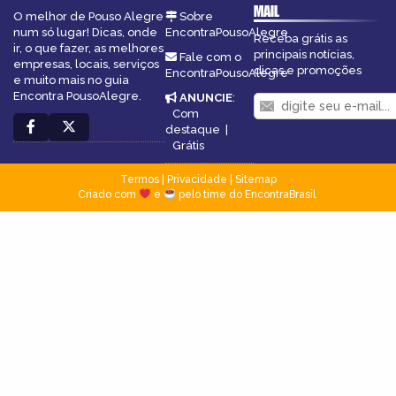
MAIL
O melhor de Pouso Alegre
Sobre
num só lugar! Dicas, onde
EncontraPousoAlegre
Receba grátis as
ir, o que fazer, as melhores
principais notícias,
Fale com o
empresas, locais, serviços
dicas e promoções
EncontraPousoAlegre
e muito mais no guia
Encontra PousoAlegre.
ANUNCIE
:
Com
destaque
|
Grátis
Termos
|
Privacidade
|
Sitemap
Criado com
e
pelo time do EncontraBrasil