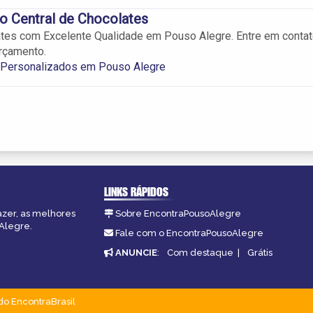
o Central de Chocolates
tes com Excelente Qualidade em Pouso Alegre. Entre em conta
orçamento.
 Personalizados em Pouso Alegre
LINKS RÁPIDOS
azer, as melhores
Sobre EncontraPousoAlegre
oAlegre.
Fale com o EncontraPousoAlegre
ANUNCIE
:
Com destaque
|
Grátis
do EncontraBrasil