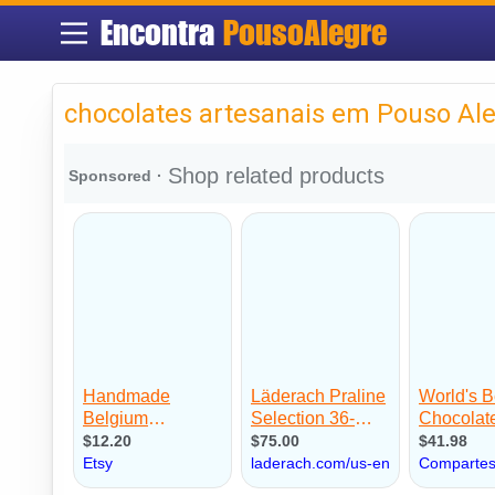
Encontra
PousoAlegre
chocolates artesanais em Pouso Al