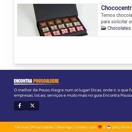
Chococentr
Temos chocola
para solicitar 
Chocolates
ENCONTRA
POUSOALEGRE
O melhor de Pouso Alegre num só lugar! Dicas, onde ir, o que f
empresas, locais, serviços e muito mais no guia Encontra Pous
Termos
|
Privacidade
|
Sitemap
Criado com
e
pelo time 