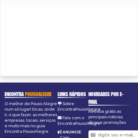
ENCONTRA
POUSOALEGRE
LINKS RÁPIDOS
NOVIDADES POR E-
MAIL
O melhor de Pouso Alegre
Sobre
num só lugar! Dicas, onde
EncontraPousoAlegre
Receba grátis as
ir, o que fazer, as melhores
principais notícias,
Fale com o
empresas, locais, serviços
dicas e promoções
EncontraPousoAlegre
e muito mais no guia
Encontra PousoAlegre.
ANUNCIE
:
Com