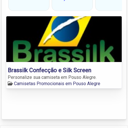
Brassilk Confecção e Silk Screen
Personalize sua camiseta em Pouso Alegre.
Camisetas Promocionais em Pouso Alegre