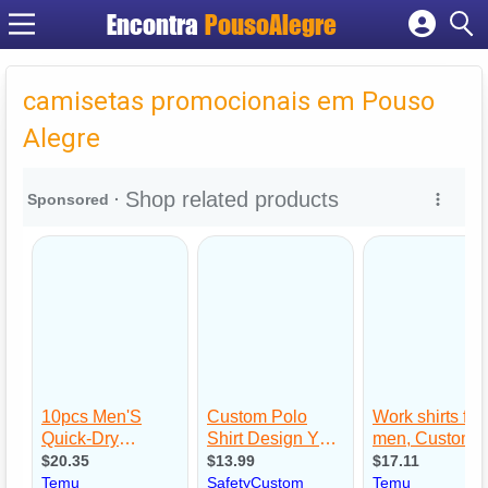
Encontra
PousoAlegre
Cadastrar empresa
Fazer login
camisetas promocionais em Pouso
Criar conta
Alegre