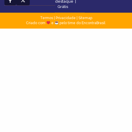
destaque
|
Grátis
Termos
|
Privacidade
|
Sitemap
Criado com
e
pelo time do EncontraBrasil