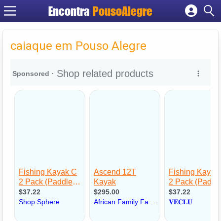
Encontra
PousoAlegre
Cadastrar empresa
Fazer login
caiaque em Pouso Alegre
Criar conta