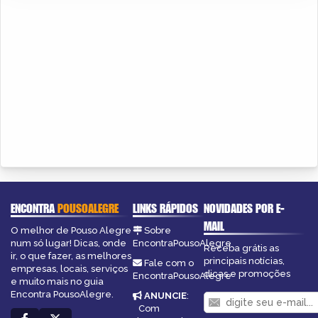
ENCONTRA
POUSOALEGRE
LINKS RÁPIDOS
NOVIDADES POR E-
MAIL
O melhor de Pouso Alegre
Sobre
num só lugar! Dicas, onde
EncontraPousoAlegre
Receba grátis as
ir, o que fazer, as melhores
principais notícias,
Fale com o
empresas, locais, serviços
dicas e promoções
EncontraPousoAlegre
e muito mais no guia
Encontra PousoAlegre.
ANUNCIE
:
Com