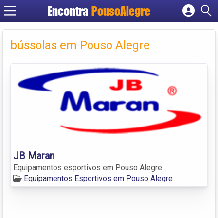
Encontra
PousoAlegre
Cadastrar empresa
Fazer login
bússolas em Pouso Alegre
Criar conta
JB Maran
Equipamentos esportivos em Pouso Alegre.
Equipamentos Esportivos em Pouso Alegre