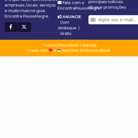
principais notícias,
Fale com o
empresas, locais, serviços
dicas e promoções
EncontraPousoAlegre
e muito mais no guia
Encontra PousoAlegre.
ANUNCIE
:
Com
destaque
|
Grátis
Termos
|
Privacidade
|
Sitemap
Criado com
e
pelo time do EncontraBrasil