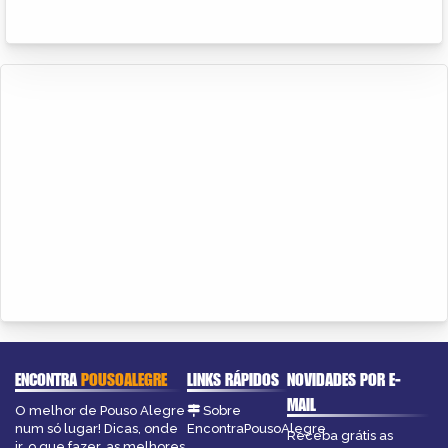
ENCONTRA
POUSOALEGRE
LINKS RÁPIDOS
NOVIDADES POR E-
MAIL
O melhor de Pouso Alegre
Sobre
num só lugar! Dicas, onde
EncontraPousoAlegre
Receba grátis as
ir, o que fazer, as melhores