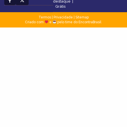
destaque
|
Grátis
Termos
|
Privacidade
|
Sitemap
Criado com
e
pelo time do EncontraBrasil