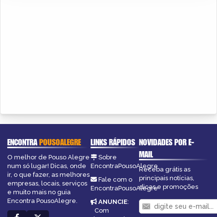
ENCONTRA
POUSOALEGRE
LINKS RÁPIDOS
NOVIDADES POR E-
MAIL
O melhor de Pouso Alegre
Sobre
num só lugar! Dicas, onde
EncontraPousoAlegre
Receba grátis as
ir, o que fazer, as melhores
principais notícias,
Fale com o
empresas, locais, serviços
dicas e promoções
EncontraPousoAlegre
e muito mais no guia
Encontra PousoAlegre.
ANUNCIE
:
Com