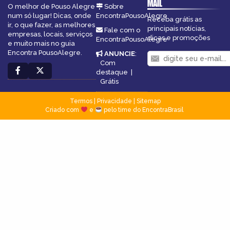
MAIL
O melhor de Pouso Alegre
Sobre
num só lugar! Dicas, onde
EncontraPousoAlegre
Receba grátis as
ir, o que fazer, as melhores
principais notícias,
Fale com o
empresas, locais, serviços
dicas e promoções
EncontraPousoAlegre
e muito mais no guia
Encontra PousoAlegre.
ANUNCIE
:
Com
destaque
|
Grátis
Termos
|
Privacidade
|
Sitemap
Criado com
e
pelo time do EncontraBrasil