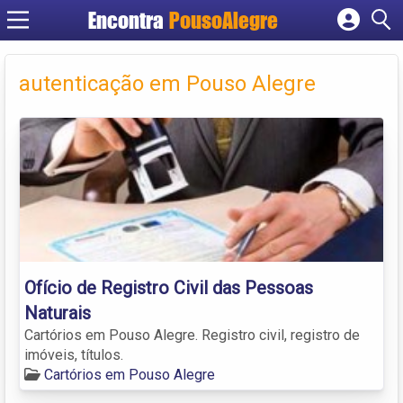
Encontra
PousoAlegre
Cadastrar empresa
Fazer login
autenticação em Pouso Alegre
Criar conta
Ofício de Registro Civil das Pessoas
Naturais
Cartórios em Pouso Alegre. Registro civil, registro de
imóveis, títulos.
Cartórios em Pouso Alegre