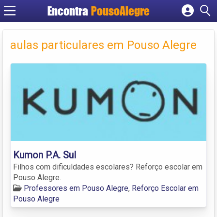
Encontra
PousoAlegre
Cadastrar empresa
Fazer login
aulas particulares em Pouso Alegre
Criar conta
Kumon P.A. Sul
Filhos com dificuldades escolares? Reforço escolar em
Pouso Alegre.
Professores em Pouso Alegre
,
Reforço Escolar em
Pouso Alegre