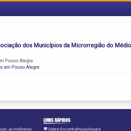
ciação dos Municípios da Microrregião do Médi
m Pouso Alegre.
s em Pouso Alegre
LINKS RÁPIDOS
azer, as melhores
Sobre EncontraPousoAlegre