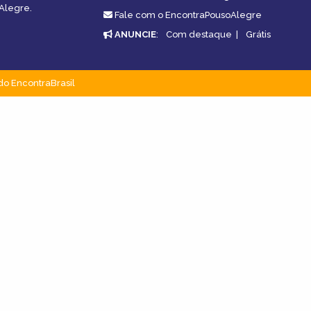
oAlegre.
Fale com o EncontraPousoAlegre
ANUNCIE
:
Com destaque
|
Grátis
do EncontraBrasil