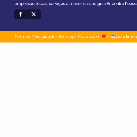
empresas, locais, serviços e muito mais no guia Encontra Pous
Termos
|
Privacidade
|
Sitemap
Criado com
e
pelo time 