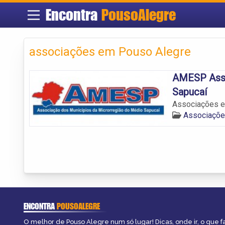
Encontra
PousoAlegre
associações em Pouso Alegre
AMESP Asso
Sapucaí
Associações e
Associaçõe
ENCONTRA
POUSOALEGRE
O melhor de Pouso Alegre num só lugar! Dicas, onde ir, o que f