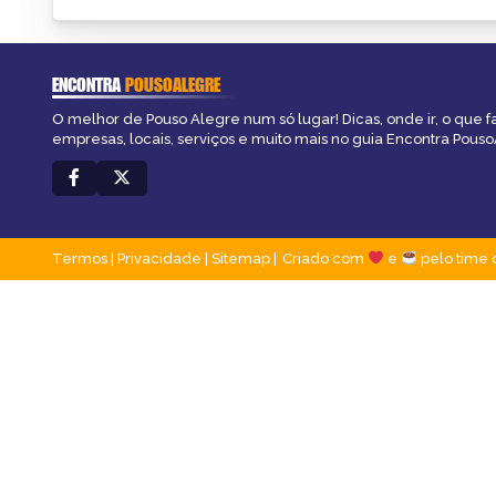
ENCONTRA
POUSOALEGRE
O melhor de Pouso Alegre num só lugar! Dicas, onde ir, o que f
empresas, locais, serviços e muito mais no guia Encontra Pous
Termos
|
Privacidade
|
Sitemap
Criado com
e
pelo time 