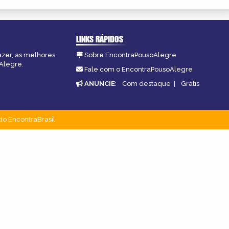
LINKS RÁPIDOS
azer, as melhores
Sobre EncontraPousoAlegre
oAlegre.
Fale com o EncontraPousoAlegre
ANUNCIE
:
Com destaque
|
Grátis
do EncontraBrasil