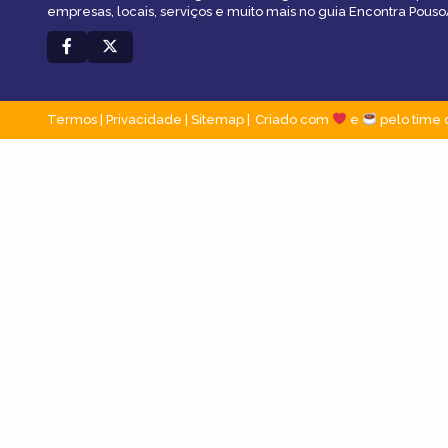
empresas, locais, serviços e muito mais no guia Encontra Pous
Termos
|
Privacidade
|
Sitemap
Criado com
e
pelo time 