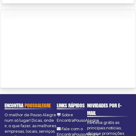
ENCONTRA
POUSOALEGRE
LINKS RÁPIDOS
NOVIDADES POR E-
MAIL
O melhor de Pouso Alegre
Sobre
num só lugar! Dicas, onde
EncontraPousoAlegre
Receba grátis as
ir, o que fazer, as melhores
principais notícias,
Fale com o
empresas, locais, serviços
dicas e promoções
EncontraPousoAlegre