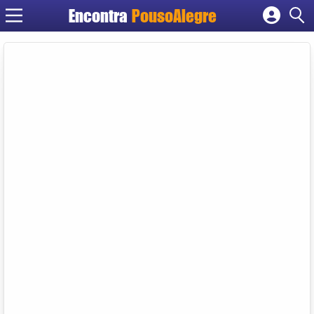
Encontra
PousoAlegre
Cadastrar empresa
Fazer login
Criar conta