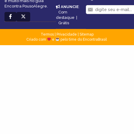
e muito mais no guia
Encontra PousoAlegre.
ANUNCIE
:
Com
destaque
|
Grátis
Termos
|
Privacidade
|
Sitemap
Criado com
e
pelo time do EncontraBrasil