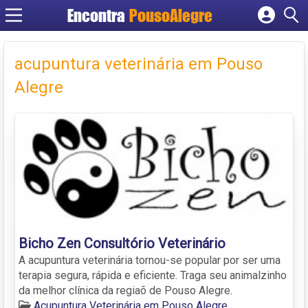
Encontra
PousoAlegre
Cadastrar empresa
Fazer login
acupuntura veterinária em Pouso
Criar conta
Alegre
Bicho Zen Consultório Veterinário
A acupuntura veterinária tornou-se popular por ser uma
terapia segura, rápida e eficiente. Traga seu animalzinho
da melhor clínica da regiaõ de Pouso Alegre.
Acupuntura Veterinária em Pouso Alegre