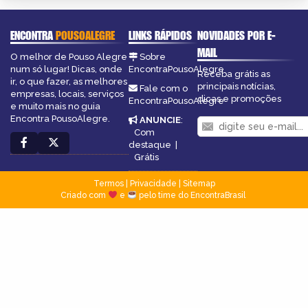
ENCONTRA
POUSOALEGRE
LINKS RÁPIDOS
NOVIDADES POR E-
MAIL
O melhor de Pouso Alegre
Sobre
num só lugar! Dicas, onde
EncontraPousoAlegre
Receba grátis as
ir, o que fazer, as melhores
principais notícias,
Fale com o
empresas, locais, serviços
dicas e promoções
EncontraPousoAlegre
e muito mais no guia
Encontra PousoAlegre.
ANUNCIE
:
Com
destaque
|
Grátis
Termos
|
Privacidade
|
Sitemap
Criado com
e
pelo time do EncontraBrasil